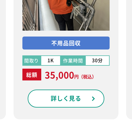
不用品回収
1K
30分
間取り
作業時間
35,000
総額
円
（税込）
詳しく見る