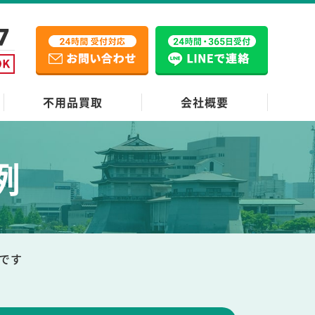
不用品買取
会社概要
例
です