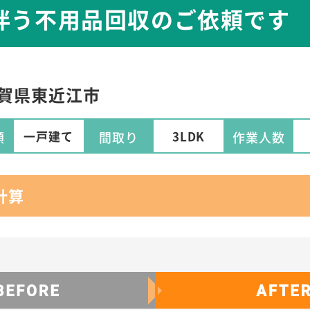
伴う不用品回収のご依頼です
賀県
東近江市
一戸建て
3LDK
類
間取り
作業人数
計算