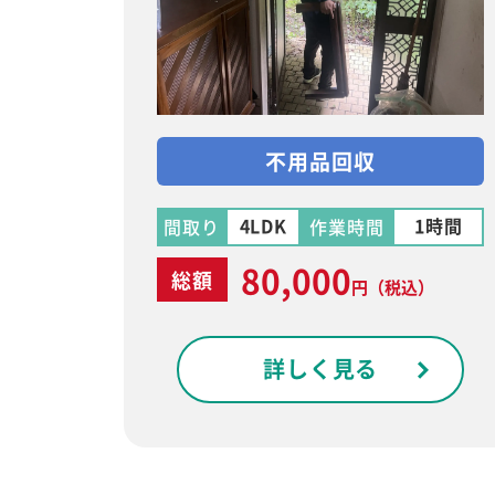
不用品回収
4LDK
1時間
間取り
作業時間
80,000
総額
円
（税込）
詳しく見る