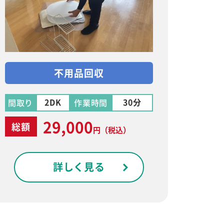
不用品回収
2DK
30分
間取り
作業時間
29,000
総額
円
（税込）
詳しく見る