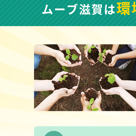
環
ムーブ滋賀は