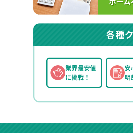
各種
業界最安値
安
に挑戦！
明