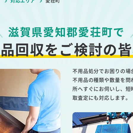
ブ
対応エリア
愛荘町
滋賀県愛知郡愛荘町で
用品回収を
ご検討の皆
不用品処分でお困りの場
不用品の種類や数量を問
所へすぐにお伺いし、短
取査定にも対応します。