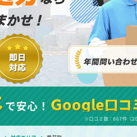
まかせ！
し
で安心！
Google口コ
※口コミ数：667件（2