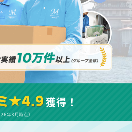
ミ★4.9
獲得！
026年8月時点）