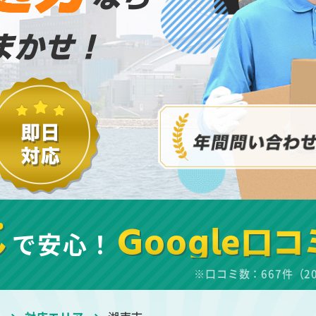
まかせ！
し
で安心！
Google口コ
※口コミ数：667件（2