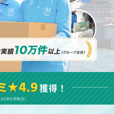
ミ★4.9
獲得！
026年8月時点）