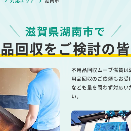
ブ
対応エリア
湖南市
滋賀県湖南市で
用品回収を
ご検討の皆
不用品回収ムーブ滋賀は
用品回収のご依頼もお受
なども量を問わず対応い
い。