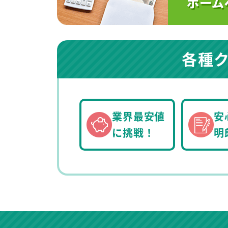
各種
業界最安値
安
に挑戦！
明