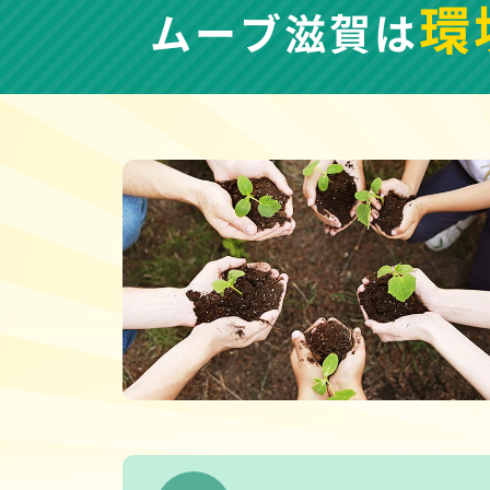
環
ムーブ滋賀は