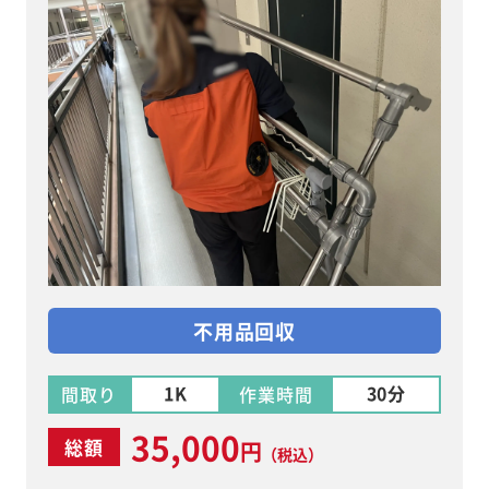
不用品回収
1K
30分
間取り
作業時間
35,000
総額
円
（税込）