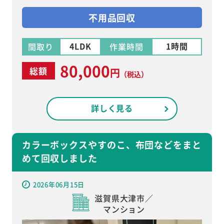
不用品回収
4LDK
1時間
間取り
作業時間
80,000
総額
円
（税込）
詳しく見る
カラーボックスやすのこ、布団などをまと
めて回収しました
2026年06月15日
滋賀県大津市／
マンション