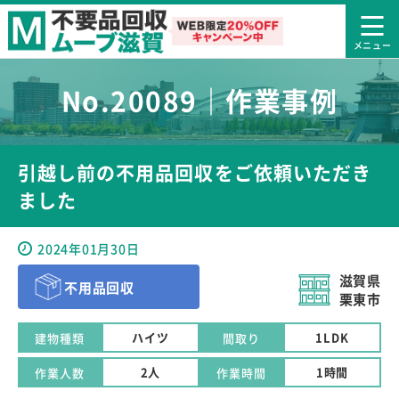
No.20089｜作業事例
引越し前の不用品回収をご依頼いただき
ました
2024年01月30日
滋賀県
不用品回収
栗東市
ハイツ
1LDK
建物種類
間取り
2人
1時間
作業人数
作業時間