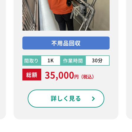
不用品回収
1K
30分
間取り
作業時間
35,000
総額
円
（税込）
詳しく見る