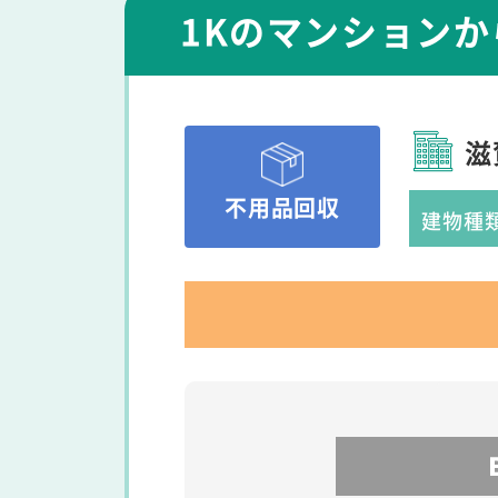
1Kのマンション
滋
不用品回収
建物種