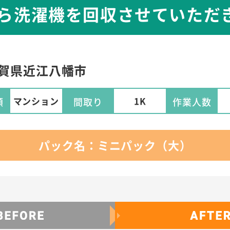
から洗濯機を回収させていただ
賀県
近江八幡市
マンション
1K
類
間取り
作業人数
パック名：ミニパック（大）