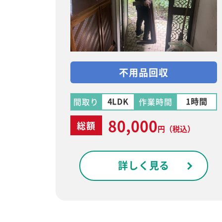
不用品回収
4LDK
1時間
間取り
作業時間
80,000
総額
円
（税込）
詳しく見る