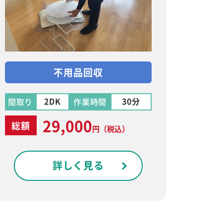
不用品回収
2DK
30分
間取り
作業時間
29,000
総額
円
（税込）
詳しく見る