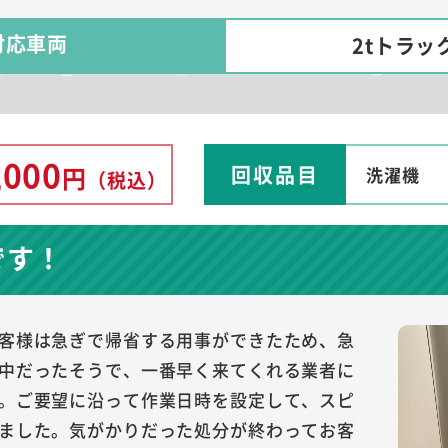
対応車両
2tトラッ
,000
回収品目
円
洗濯機
（税込）
です！
客様は急ぎで帰省する用事ができたため、急
中だったそうで、一番早く来てくれる業者に
。ご要望に沿って作業日時を設定して、スピ
ました。気がかりだった処分が終わってお客