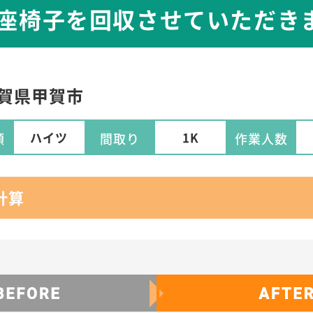
ら座椅子を回収させていただき
賀県
甲賀市
ハイツ
1K
類
間取り
作業人数
計算