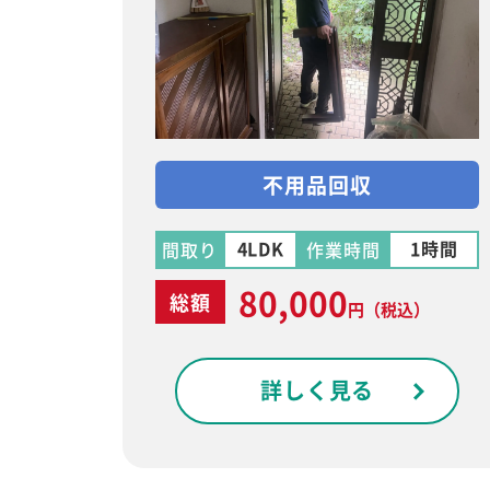
不用品回収
4LDK
1時間
間取り
作業時間
80,000
総額
円
（税込）
詳しく見る