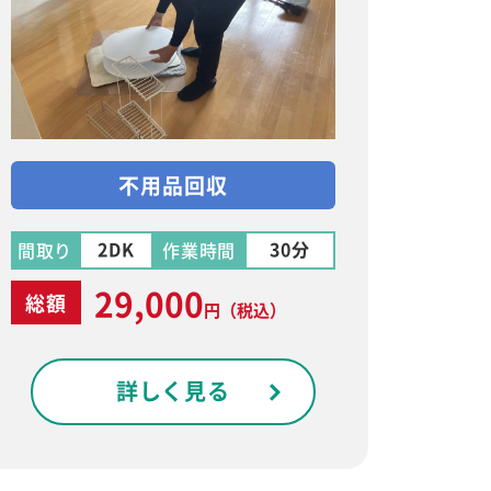
不用品回収
2DK
30分
間取り
作業時間
29,000
総額
円
（税込）
詳しく見る