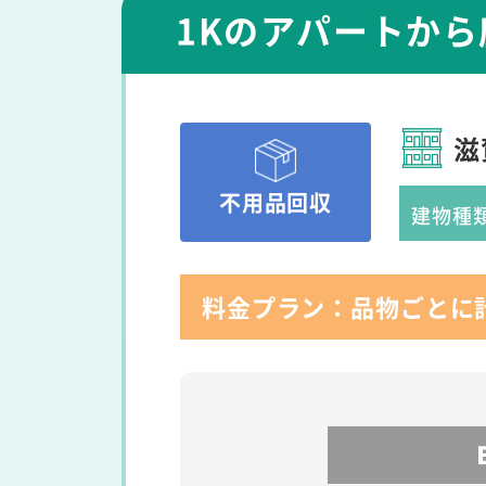
1Kのアパートか
滋
不用品回収
建物種
料金プラン：品物ごとに