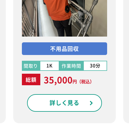
不用品回収
1K
30分
間取り
作業時間
35,000
総額
円
（税込）
詳しく見る