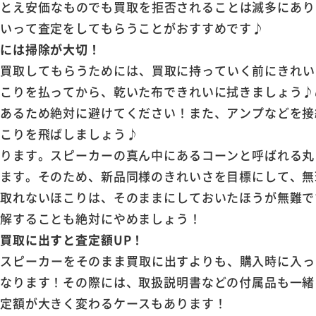
は、たとえ安価なものでも買取を拒否されることは滅多にあ
ていって査定をしてもらうことがおすすめです♪
めには掃除が大切！
を高く買取してもらうためには、買取に持っていく前にきれ
ほこりを払ってから、乾いた布できれいに拭きましょう♪
があるため絶対に避けてください！また、アンプなどを接
ほこりを飛ばしましょう♪
あります。スピーカーの真ん中にあるコーンと呼ばれる丸
ります。そのため、新品同様のきれいさを目標にして、無
で取れないほこりは、そのままにしておいたほうが無難で
分解することも絶対にやめましょう！
買取に出すと査定額UP！
othスピーカーをそのまま買取に出すよりも、購入時に入
くなります！その際には、取扱説明書などの付属品も一緒
査定額が大きく変わるケースもあります！