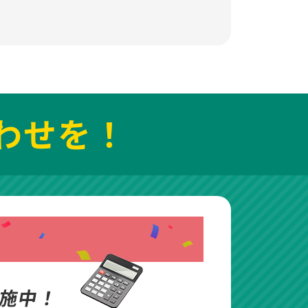
わせを！
施中！