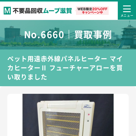
No.6660｜買取事例
ペット用遠赤外線パネルヒーター マイ
カヒーターⅡ フューチャーアローを買
い取りました