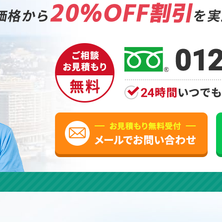
20%OFF割引
価格から
を実