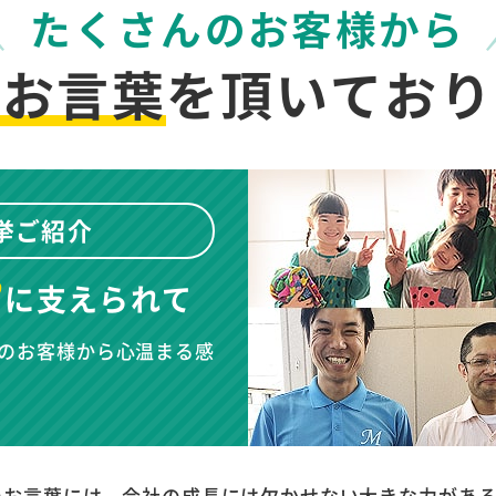
たくさんのお客様から
のお言葉
を
頂いており
挙ご紹介
”
に
支えられて
のお客様から心温まる感
のお言葉には、会社の成長には欠かせない大きな力があ