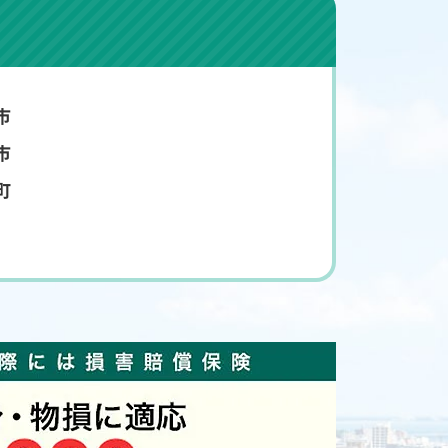
市
市
町