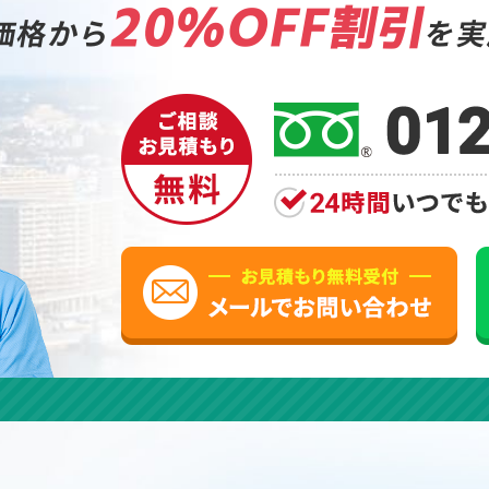
20%OFF割引
価格から
を実