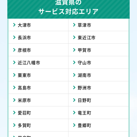
滋賀県の
サービス対応エリア
大津市
草津市
長浜市
東近江市
彦根市
甲賀市
近江八幡市
守山市
栗東市
湖南市
高島市
野洲市
米原市
日野町
愛荘町
竜王町
多賀町
豊郷町